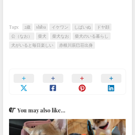
Tags:
2歳
shiba
イケワン
しばいぬ
ドヤ顔
公（なお）
柴犬
柴犬なお
柴犬のいる暮らし
犬がいると毎日楽しい
赤根川辰巳荘出身
You may also like...