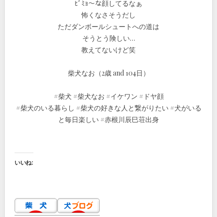
ﾋﾞﾐｮ〜な顔してるなぁ
怖くなさそうだし
ただダンボールシュートへの道は
そうとう険しい…
教えてないけど笑
柴犬なお（2歳 and 104日）
#柴犬 #柴犬なお #イケワン #ドヤ顔
#柴犬のいる暮らし #柴犬の好きな人と繋がりたい #犬がいる
と毎日楽しい #赤根川辰巳荘出身
いいね: