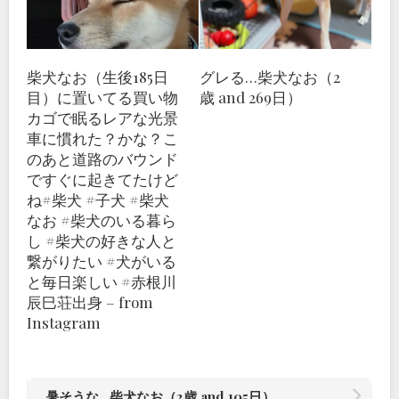
柴犬なお（生後185日
グレる…柴犬なお（2
目）に置いてる買い物
歳 and 269日）
カゴで眠るレアな光景
車に慣れた？かな？こ
のあと道路のバウンド
ですぐに起きてたけど
ね#柴犬 #子犬 #柴犬
なお #柴犬のいる暮ら
し #柴犬の好きな人と
繋がりたい #犬がいる
と毎日楽しい #赤根川
辰巳荘出身 – from
Instagram
暑そうな…柴犬なお（2歳 and 105日）