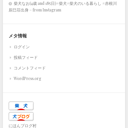
柴犬なお(4歳 and 185日)#柴犬#柴犬のいる暮らし #赤根川
辰巳荘出身 – from Instagram
メタ情報
ログイン
投稿フィード
コメントフィード
WordPress.org
にほんブログ村