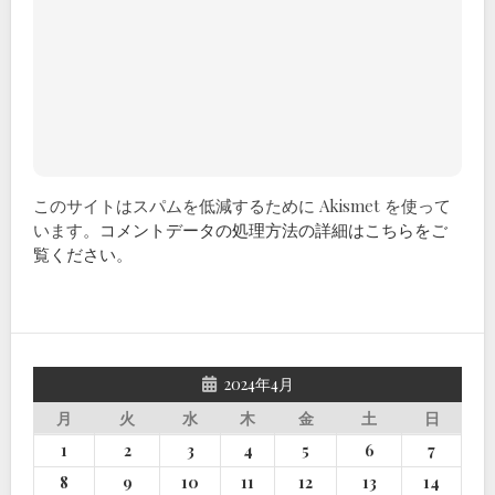
このサイトはスパムを低減するために Akismet を使って
います。
コメントデータの処理方法の詳細はこちらをご
覧ください
。
2024年4月
月
火
水
木
金
土
日
1
2
3
4
5
6
7
8
9
10
11
12
13
14