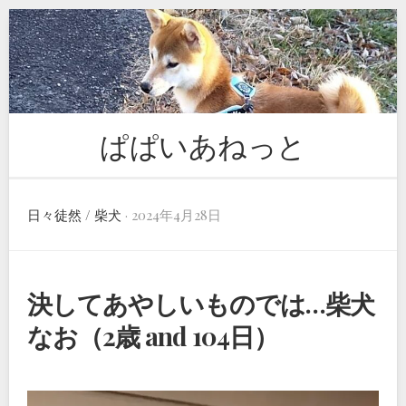
Skip
to
content
ぱぱいあねっと
日々徒然
/
柴犬
· 2024年4月28日
決してあやしいものでは…柴犬
なお（2歳 and 104日）