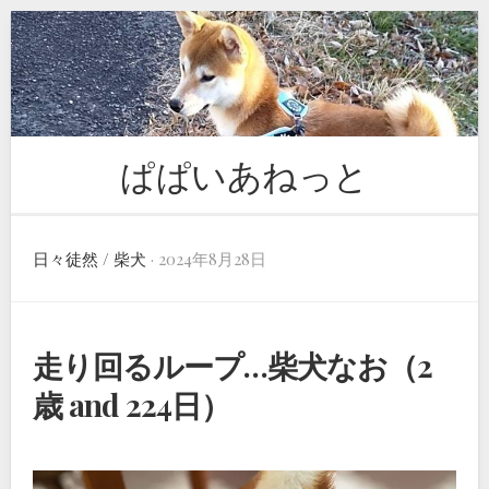
Skip
to
content
ぱぱいあねっと
日々徒然
/
柴犬
· 2024年8月28日
走り回るループ…柴犬なお（2
歳 and 224日）