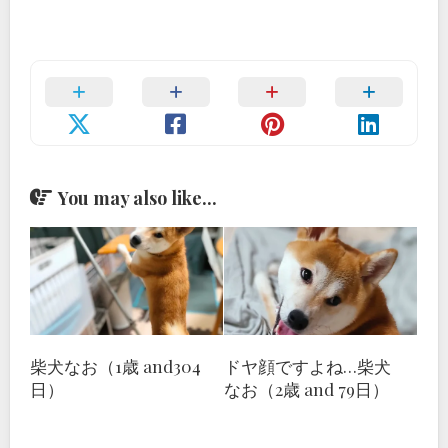
You may also like...
柴犬なお（1歳 and304
ドヤ顔ですよね…柴犬
日）
なお（2歳 and 79日）