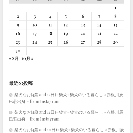
1
2
3
4
5
6
7
8
9
10
11
12
13
14
15
16
17
18
19
20
21
22
23
24
25
26
27
28
29
30
« 8月
10月 »
最近の投稿
柴犬なお(4歳 and 12日)#柴犬#柴犬のいる暮らし #赤根川辰
巳荘出身 – from Instagram
柴犬なお(4歳 and 11日)#柴犬#柴犬のいる暮らし #赤根川辰
巳荘出身 – from Instagram
柴犬なお(4歳 and 10日)#柴犬#柴犬のいる暮らし #赤根川辰