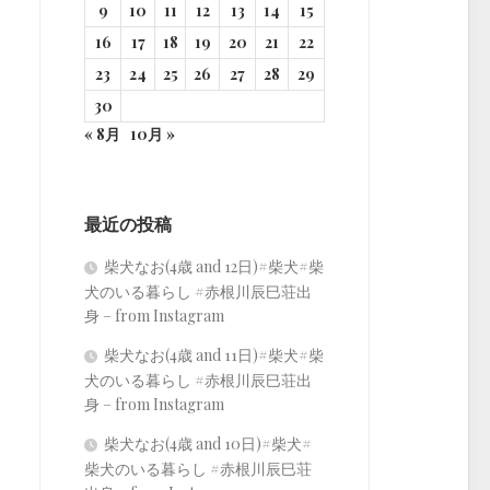
9
10
11
12
13
14
15
16
17
18
19
20
21
22
23
24
25
26
27
28
29
30
« 8月
10月 »
最近の投稿
柴犬なお(4歳 and 12日)#柴犬#柴
犬のいる暮らし #赤根川辰巳荘出
身 – from Instagram
柴犬なお(4歳 and 11日)#柴犬#柴
犬のいる暮らし #赤根川辰巳荘出
身 – from Instagram
柴犬なお(4歳 and 10日)#柴犬#
柴犬のいる暮らし #赤根川辰巳荘