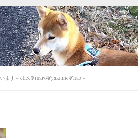
 – chee&maro&yakumo&nao –