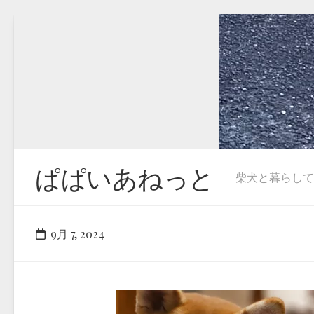
Skip
to
content
ぱぱいあねっと
柴犬と暮らしています
9月 7, 2024