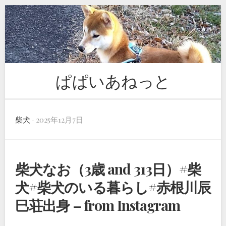
Skip
to
content
ぱぱいあねっと
柴犬
· 2025年12月7日
柴犬なお（3歳 and 313日）#柴
犬#柴犬のいる暮らし#赤根川辰
巳荘出身 – from Instagram