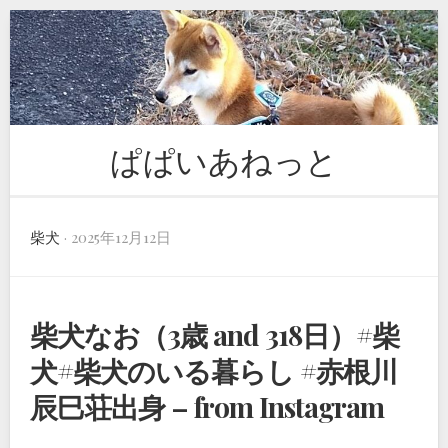
Skip
to
content
ぱぱいあねっと
柴犬
· 2025年12月12日
柴犬なお（3歳 and 318日）#柴
犬#柴犬のいる暮らし #赤根川
辰巳荘出身 – from Instagram