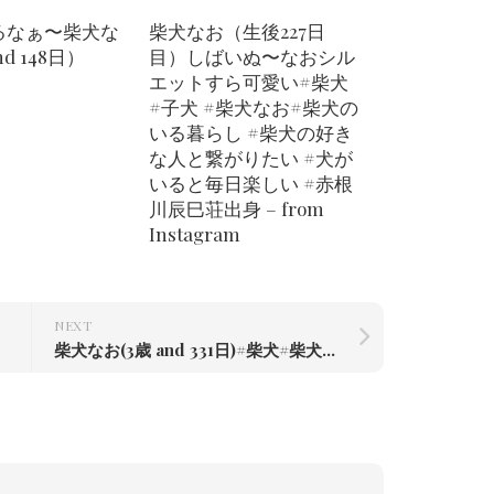
るなぁ〜柴犬な
柴犬なお（生後227日
d 148日）
目）しばいぬ〜なお️シル
エットすら可愛い#柴犬
#子犬 #柴犬なお#柴犬の
いる暮らし #柴犬の好き
な人と繋がりたい #犬が
いると毎日楽しい #赤根
川辰巳荘出身 – from
Instagram
NEXT
柴犬なお(3歳 and 331日)#柴犬#柴犬のいる暮らし #赤根川辰巳荘出身 – from Instagram