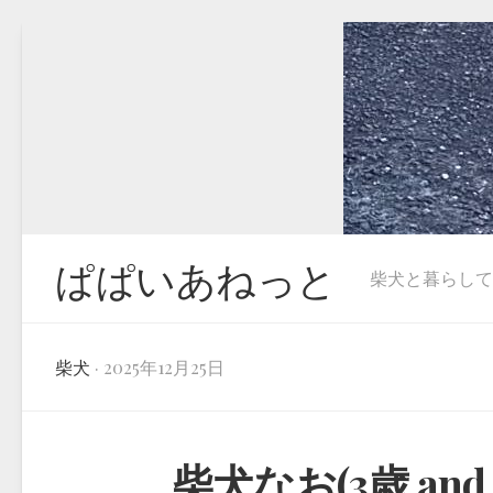
Skip
to
content
ぱぱいあねっと
柴犬と暮らしています
柴犬
· 2025年12月25日
柴犬なお(3歳 and