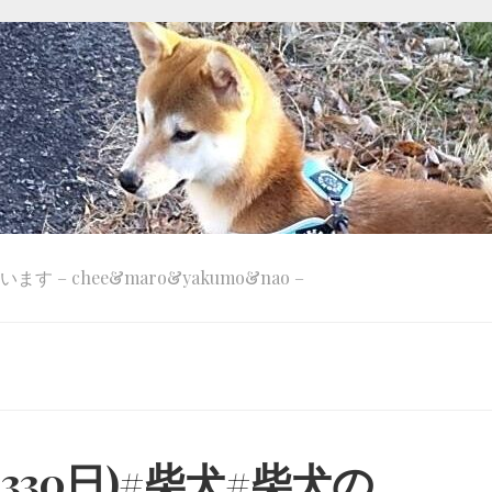
 – chee&maro&yakumo&nao –
 330日)#柴犬#柴犬の