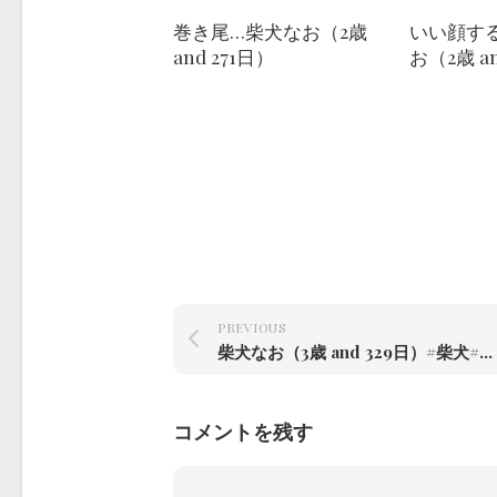
巻き尾…柴犬なお（2歳
いい顔す
and 271日）
お（2歳 an
PREVIOUS
柴犬なお（3歳 and 329日）#柴犬#柴犬のいる暮らし #赤根川辰巳荘出身 – from Instagram
コメントを残す