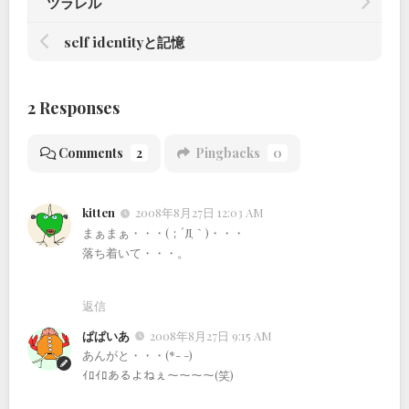
ツラレル
self identityと記憶
2 Responses
Comments
2
Pingbacks
0
kitten
2008年8月27日 12:03 AM
まぁまぁ・・・(；´Д｀)・・・
落ち着いて・・・。
返信
ぱぱいあ
2008年8月27日 9:15 AM
あんがと・・・(*- -)
ｲﾛｲﾛあるよねぇ～～～～(笑)