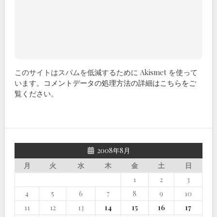
このサイトはスパムを低減するために Akismet を使って
います。
コメントデータの処理方法の詳細はこちらをご
覧ください
。
2008年8月
月
火
水
木
金
土
日
1
2
3
4
5
6
7
8
9
10
11
12
13
14
15
16
17