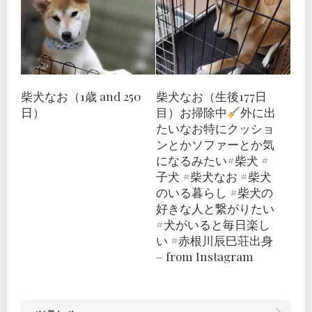
柴犬なお（1歳 and 250
柴犬なお（生後177日
日）
目）お掃除中
外に出
たいなお特にクッショ
ンとかソファーとか気
になるみたい#柴犬 #
子犬 #柴犬なお #柴犬
のいる暮らし #柴犬の
好きな人と繋がりたい
#犬がいると毎日楽し
い #赤根川辰巳荘出身
– from Instagram