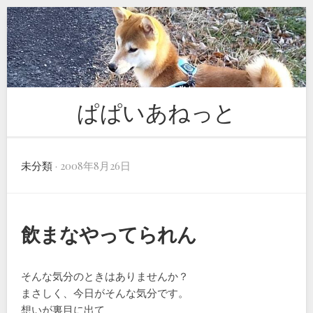
Skip
to
content
ぱぱいあねっと
未分類
· 2008年8月26日
飲まなやってられん
そんな気分のときはありませんか？
まさしく、今日がそんな気分です。
想いが裏目に出て