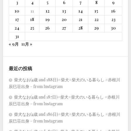
3
4
5
6
7
8
9
10
11
12
13
14
15
16
17
18
19
20
21
22
23
24
25
26
27
28
29
30
31
« 9月
11月 »
最近の投稿
柴犬なお(4歳 and 188日)#柴犬#柴犬のいる暮らし #赤根川
辰巳荘出身 – from Instagram
柴犬なお(4歳 and 187日)#柴犬#柴犬のいる暮らし #赤根川
辰巳荘出身 – from Instagram
柴犬なお(4歳 and 186日)#柴犬#柴犬のいる暮らし #赤根川
辰巳荘出身 – from Instagram