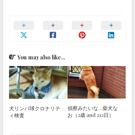
You may also like...
偵察みたいな…柴犬な
犬リンパ球クロナリテ
お（2歳 and 212日）
ィ検査