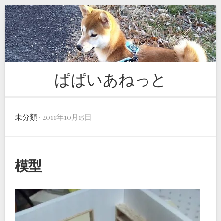
Skip
to
content
ぱぱいあねっと
未分類
· 2011年10月15日
模型