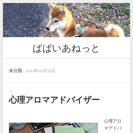
Skip
to
content
ぱぱいあねっと
未分類
· 2011年10月21日
心理アロマアドバイザー
心理アロ
マアドバ