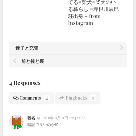
てる#柴犬#柴犬のい
る暮らし #赤根川辰巳
荘出身 – from
Instagram
迷子と充電
前と後と裏
4 Responses
Comments
4
Pingbacks
0
匿名
2011年10月21日 10:42 PM
暗記で良いのか!?