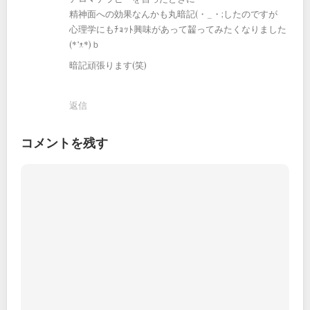
精神面への効果なんかも丸暗記(・_・;したのですが
心理学にもﾁｮｯﾄ興味があって齧ってみたくなりました
(*’-^*)ｂ
暗記頑張ります(笑)
返信
コメントを残す