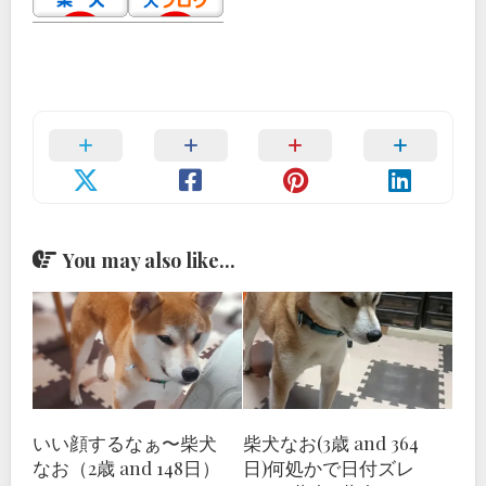
You may also like...
いい顔するなぁ〜柴犬
柴犬なお(3歳 and 364
なお（2歳 and 148日）
日)何処かで日付ズレ