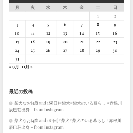
月
火
水
木
金
土
日
1
2
3
4
5
6
7
8
9
10
11
12
13
14
15
16
17
18
19
20
21
22
23
24
25
26
27
28
29
30
31
« 9月
11月 »
最近の投稿
柴犬なお(4歳 and 188日)#柴犬#柴犬のいる暮らし #赤根川
辰巳荘出身 – from Instagram
柴犬なお(4歳 and 187日)#柴犬#柴犬のいる暮らし #赤根川
辰巳荘出身 – from Instagram