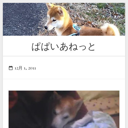
Skip
to
content
ぱぱいあねっと
12月 1, 2011