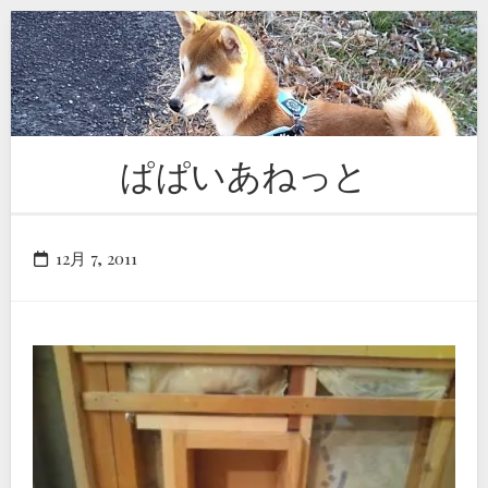
Skip
to
content
ぱぱいあねっと
12月 7, 2011