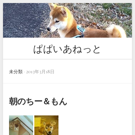
Skip
to
content
ぱぱいあねっと
未分類
· 2013年3月18日
朝のちー＆もん