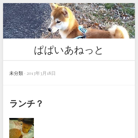
Skip
to
content
ぱぱいあねっと
未分類
· 2013年3月18日
ランチ？