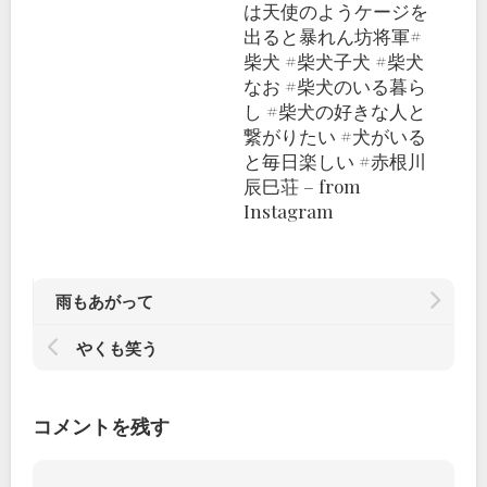
は天使のよう️ケージを
出ると暴れん坊将軍#
柴犬 #柴犬子犬 #柴犬
なお #柴犬のいる暮ら
し #柴犬の好きな人と
繋がりたい #犬がいる
と毎日楽しい #赤根川
辰巳荘 – from
Instagram
雨もあがって
やくも笑う
コメントを残す