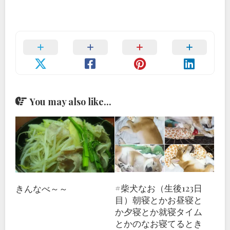
You may also like...
#柴犬なお（生後123日
きんなべ～～
目）朝寝とかお昼寝と
か夕寝とか就寝タイム
とかのなお寝てるとき