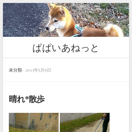
Skip
to
content
ぱぱいあねっと
未分類
· 2013年5月6日
晴れ*散歩