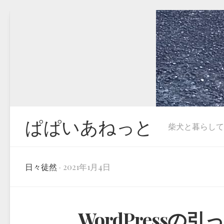
Skip
to
content
ぱぱいあねっと
柴犬と暮らしています
日々徒然
· 2021年1月4日
WordPress