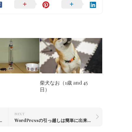
柴犬なお（1歳 and 45
日）
NEXT
しは簡単に出来るｰ DBエクスポート ｰ
WordPressの引っ越しは簡単に出来る ｰ オマケのメールの引っ越し ｰ