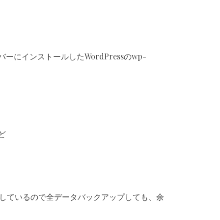
バーにインストールしたWordPressのwp-
ど
理しているので全データバックアップしても、余