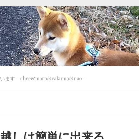
 – chee&maro&yakumo&nao –
の引っ越しは簡単に出来る