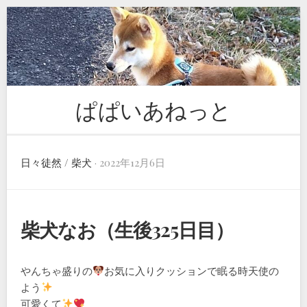
Skip
to
content
ぱぱいあねっと
日々徒然
/
柴犬
· 2022年12月6日
柴犬なお（生後325日目）
やんちゃ盛りの
お気に入りクッションで眠る時天使の
よう
可愛くて