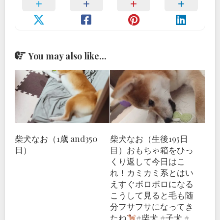
You may also like...
柴犬なお（1歳 and350
柴犬なお（生後195日
日）
目）おもちゃ箱をひっ
くり返して今日はこ
れ！カミカミ系とはい
えすぐボロボロになる
こうして見ると毛も随
分フサフサになってき
たね
#柴犬 #子犬 #