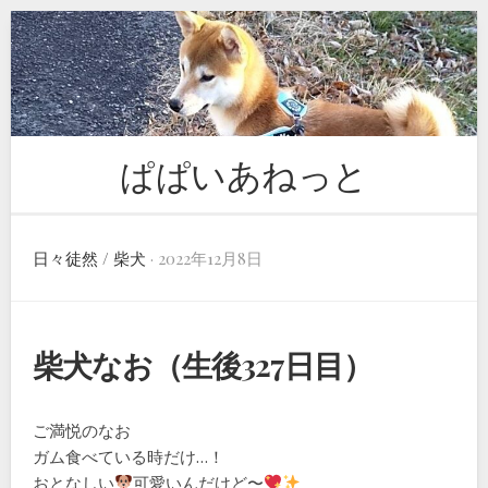
Skip
to
content
ぱぱいあねっと
日々徒然
/
柴犬
· 2022年12月8日
柴犬なお（生後327日目）
ご満悦のなお
ガム食べている時だけ…！
おとなしい
可愛いんだけど〜