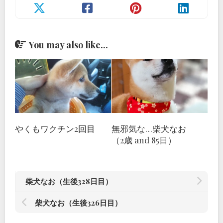
You may also like...
やくもワクチン2回目
無邪気な…柴犬なお
（2歳 and 85日）
柴犬なお（生後328日目）
柴犬なお（生後326日目）