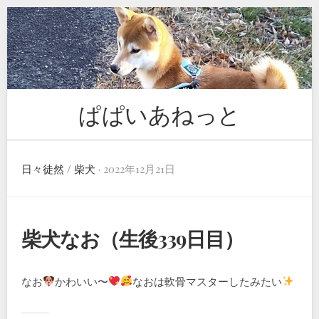
Skip
to
content
ぱぱいあねっと
日々徒然
/
柴犬
· 2022年12月21日
柴犬なお（生後339日目）
なお
かわいい〜
なおは軟骨マスターしたみたい