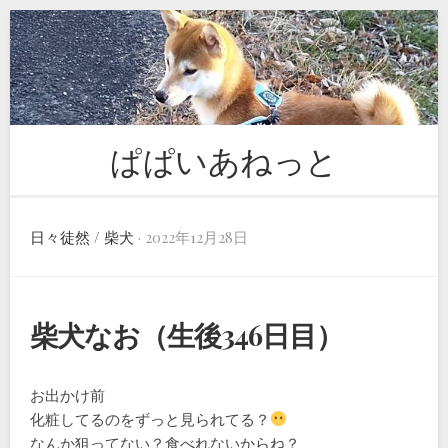
Skip
to
content
ぱぱいあねっと
日々徒然
/
柴犬
· 2022年12月28日
柴犬なお（生後346日目）
お出かけ前
化粧してるのをずっと見られてる？
なんか狙ってない？食べれないからね？