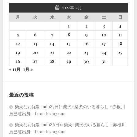
2022年12月
月
火
水
木
金
土
日
1
2
3
4
5
6
7
8
9
10
11
12
13
14
15
16
17
18
19
20
21
22
23
24
25
26
27
28
29
30
31
« 11月
1月 »
最近の投稿
柴犬なお(4歳 and 187日)#柴犬#柴犬のいる暮らし #赤根川
辰巳荘出身 – from Instagram
柴犬なお(4歳 and 186日)#柴犬#柴犬のいる暮らし #赤根川
辰巳荘出身 – from Instagram