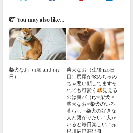
You may also like...
柴犬なお（1歳 and 147
柴犬なお（生後320日
日）
目）尻尾が敵めちゃめ
ちゃ悪い顔してますそ
れでも可愛く
見える
のは親バ（ry#柴犬 #
柴犬なお#柴犬のいる
暮らし #柴犬の好きな
人と繋がりたい #犬が
いると毎日楽しい #赤
根川辰巳荘出身