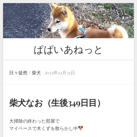
Skip
to
content
ぱぱいあねっと
日々徒然
/
柴犬
· 2022年12月31日
柴犬なお（生後349日目）
大掃除の終わった部屋で
マイペースで木くずを散らかし中