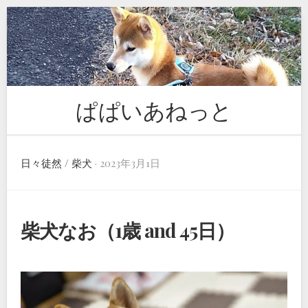
Skip
to
content
ぱぱいあねっと
日々徒然
/
柴犬
· 2023年3月1日
柴犬なお（1歳 and 45日）