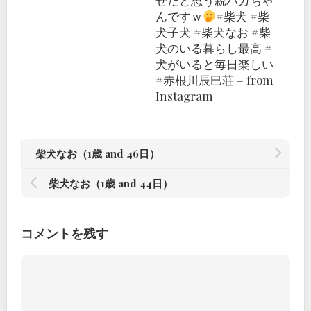
せだと思う親バカちゃ
んですｗ
#柴犬 #柴
犬子犬 #柴犬なお #柴
犬のいる暮らし最高 #
犬がいると毎日楽しい
#赤根川辰巳荘 – from
Instagram
柴犬なお（1歳 and 46日）
柴犬なお（1歳 and 44日）
コメントを残す