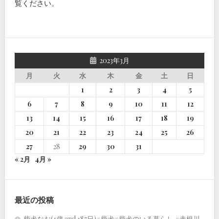
覧ください
。
2023年3月
月
火
水
木
金
土
日
1
2
3
4
5
6
7
8
9
10
11
12
13
14
15
16
17
18
19
20
21
22
23
24
25
26
27
28
29
30
31
« 2月
4月 »
最近の投稿
柴犬なお(4歳 and 187日)#柴犬#柴犬のいる暮らし #赤根川