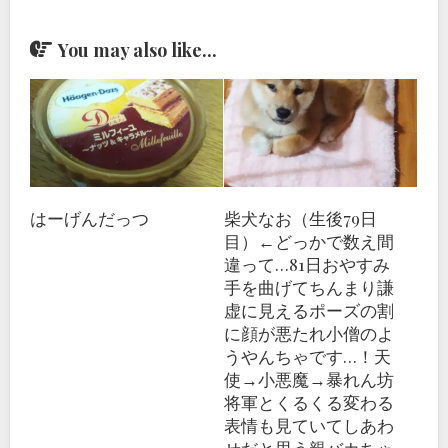
You may also like...
はーげんだっつ
柴犬なお（生後79日
目）←どっかで数え間
違って…81日おやすみ
手を曲げてちんまり謙
虚に見えるポーズの割
に顔が悪たれ小僧のよ
うやんちゃです…！天
使→小悪魔→暴れん坊
将軍とくるくる変わる
表情も見ていてしあわ