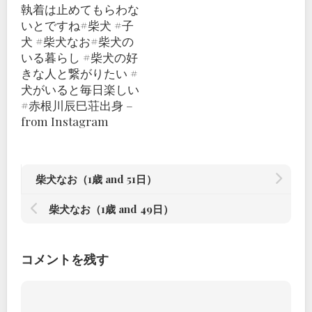
執着は止めてもらわな
いとですね#柴犬 #子
犬 #柴犬なお#柴犬の
いる暮らし #柴犬の好
きな人と繋がりたい #
犬がいると毎日楽しい
#赤根川辰巳荘出身 –
from Instagram
柴犬なお（1歳 and 51日）
柴犬なお（1歳 and 49日）
コメントを残す