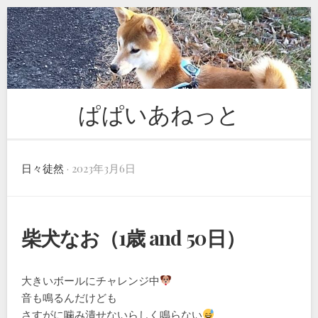
Skip
to
content
ぱぱいあねっと
日々徒然
· 2023年3月6日
柴犬なお（1歳 and 50日）
大きいボールにチャレンジ中
音も鳴るんだけども
さすがに噛み潰せないらしく鳴らない