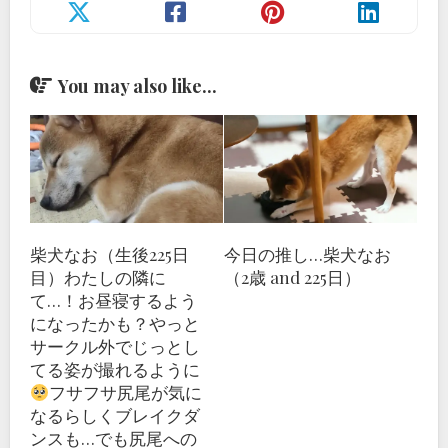
You may also like...
柴犬なお（生後225日
今日の推し…柴犬なお
目）わたしの隣に
（2歳 and 225日）
て…！
お昼寝するよう
になったかも？やっと
サークル外でじっとし
てる姿が撮れるように
フサフサ尻尾が気に
なるらしくブレイクダ
ンスも…でも尻尾への