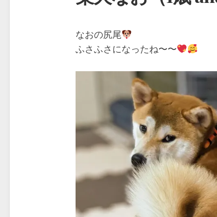
なおの尻尾
ふさふさになったね〜〜