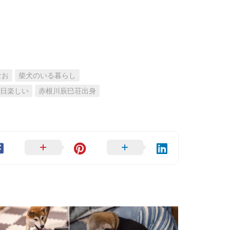
なお
柴犬のいる暮らし
日楽しい
赤根川辰巳荘出身