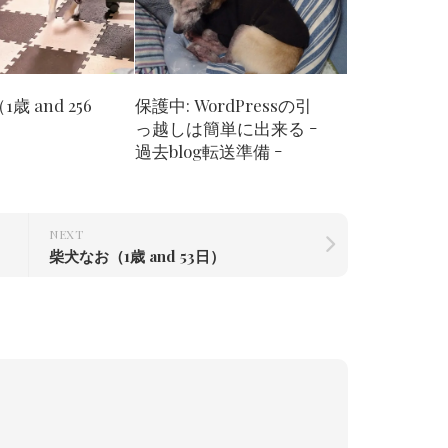
歳 and 256
保護中: WordPressの引
っ越しは簡単に出来る ｰ
過去blog転送準備 ｰ
NEXT
柴犬なお（1歳 and 53日）