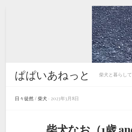
Skip
to
content
ぱぱいあねっと
柴犬と暮らしています
日々徒然
/
柴犬
· 2023年3月8日
柴犬なお（1歳 an