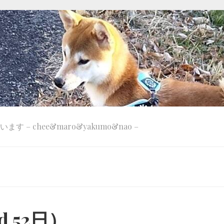
 – chee&maro&yakumo&nao –
d 52日）