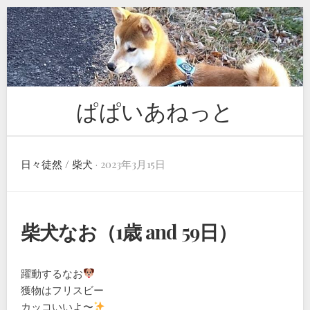
Skip
to
content
ぱぱいあねっと
日々徒然
/
柴犬
· 2023年3月15日
柴犬なお（1歳 and 59日）
躍動するなお
獲物はフリスビー
カッコいいよ〜