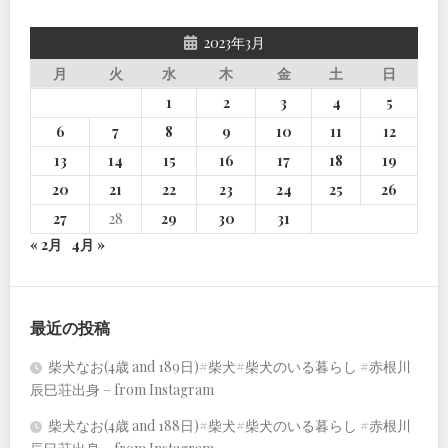
2023年3月
月
火
水
木
金
土
日
1
2
3
4
5
6
7
8
9
10
11
12
13
14
15
16
17
18
19
20
21
22
23
24
25
26
27
28
29
30
31
« 2月
4月 »
最近の投稿
柴犬なお(4歳 and 189日)#柴犬#柴犬のいる暮らし #赤根川
辰巳荘出身 – from Instagram
柴犬なお(4歳 and 188日)#柴犬#柴犬のいる暮らし #赤根川