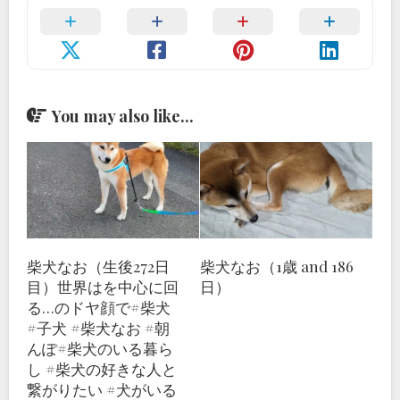
You may also like...
柴犬なお（生後272日
柴犬なお（1歳 and 186
目）世界はを中心に回
日）
る…のドヤ顔で#柴犬
#子犬 #柴犬なお #朝
んぽ#柴犬のいる暮ら
し #柴犬の好きな人と
繋がりたい #犬がいる