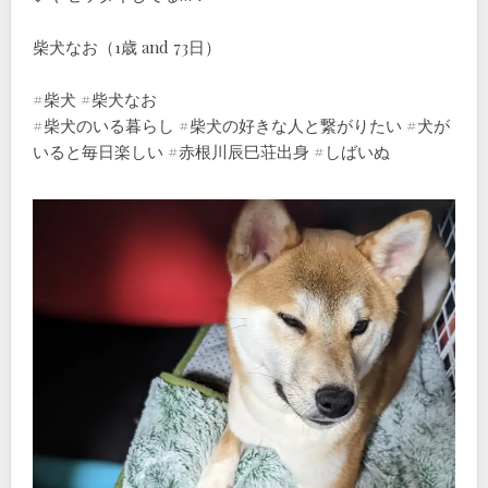
柴犬なお（1歳 and 73日）
#柴犬 #柴犬なお
#柴犬のいる暮らし #柴犬の好きな人と繋がりたい #犬が
いると毎日楽しい #赤根川辰巳荘出身 #しばいぬ