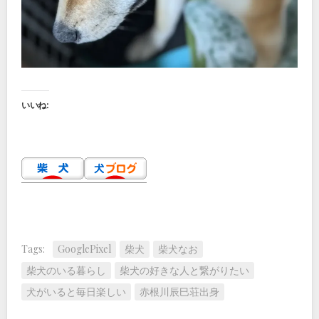
いいね:
Tags:
GooglePixel
柴犬
柴犬なお
柴犬のいる暮らし
柴犬の好きな人と繋がりたい
犬がいると毎日楽しい
赤根川辰巳荘出身