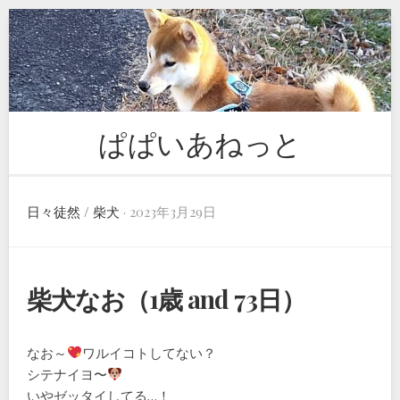
Skip
to
content
ぱぱいあねっと
日々徒然
/
柴犬
· 2023年3月29日
柴犬なお（1歳 and 73日）
なお～
ワルイコトしてない？
シテナイヨ〜
いやゼッタイしてる…！