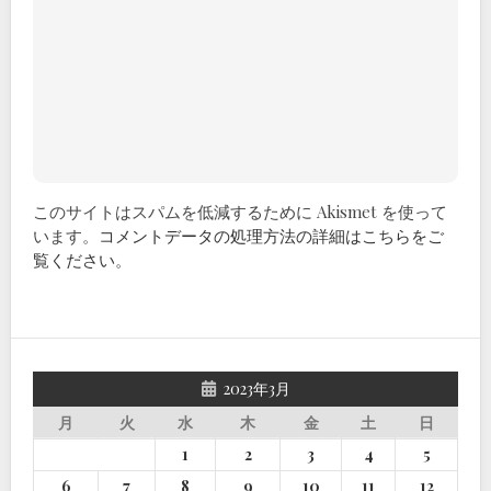
このサイトはスパムを低減するために Akismet を使って
います。
コメントデータの処理方法の詳細はこちらをご
覧ください
。
2023年3月
月
火
水
木
金
土
日
1
2
3
4
5
6
7
8
9
10
11
12