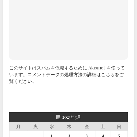
このサイトはスパムを低減するために Akismet を使って
います。
コメントデータの処理方法の詳細はこちらをご
覧ください
。
2023年3月
月
火
水
木
金
土
日
1
2
3
4
5