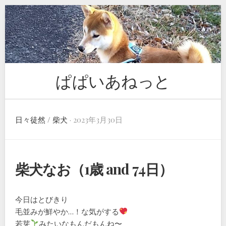
Skip
to
content
ぱぱいあねっと
日々徒然
/
柴犬
· 2023年3月30日
柴犬なお（1歳 and 74日）
今日はとびきり
毛並みが鮮やか…！な気がする
若芽
みたいなもんだもんね〜