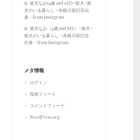
柴犬なお(4歳 and 9日)#柴犬#柴
犬のいる暮らし #赤根川辰巳荘出
身 – from Instagram
柴犬なお（4歳 and 8日）#柴犬#
柴犬のいる暮らし #赤根川辰巳荘
出身 – from Instagram
メタ情報
ログイン
投稿フィード
コメントフィード
WordPress.org