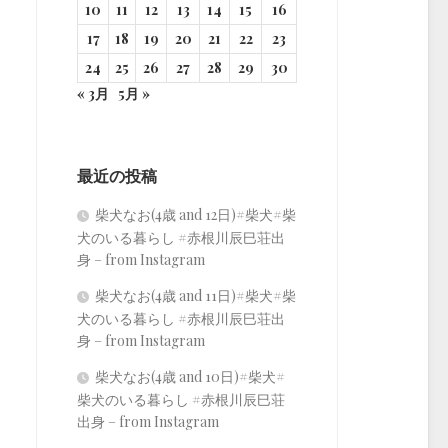
10
11
12
13
14
15
16
17
18
19
20
21
22
23
24
25
26
27
28
29
30
« 3月
5月 »
最近の投稿
柴犬なお(4歳 and 12日)#柴犬#柴
犬のいる暮らし #赤根川辰巳荘出
身 – from Instagram
柴犬なお(4歳 and 11日)#柴犬#柴
犬のいる暮らし #赤根川辰巳荘出
身 – from Instagram
柴犬なお(4歳 and 10日)#柴犬#
柴犬のいる暮らし #赤根川辰巳荘
出身 – from Instagram