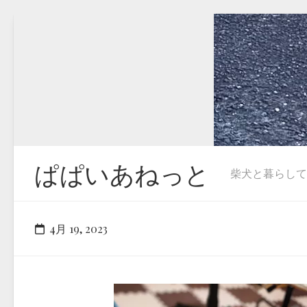
Skip
to
content
ぱぱいあねっと
柴犬と暮らしています
4月 19, 2023