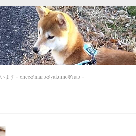
 – chee&maro&yakumo&nao –