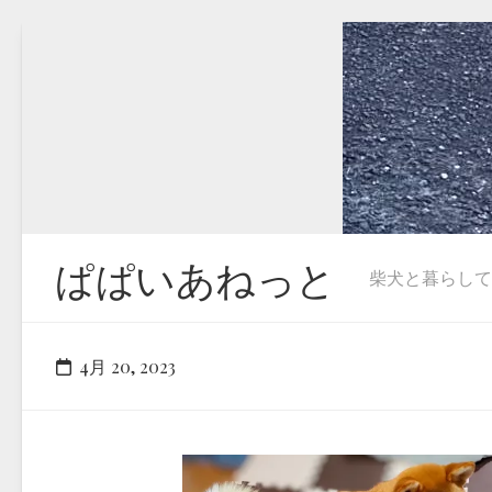
Skip
to
content
ぱぱいあねっと
柴犬と暮らしています
4月 20, 2023