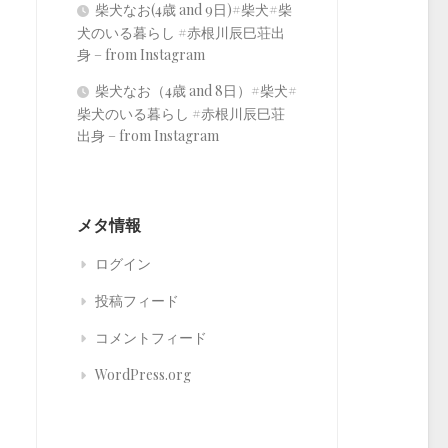
柴犬なお(4歳 and 9日)#柴犬#柴
犬のいる暮らし #赤根川辰巳荘出
身 – from Instagram
柴犬なお（4歳 and 8日）#柴犬#
柴犬のいる暮らし #赤根川辰巳荘
出身 – from Instagram
メタ情報
ログイン
投稿フィード
コメントフィード
WordPress.org