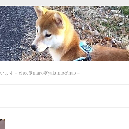
 – chee&maro&yakumo&nao –