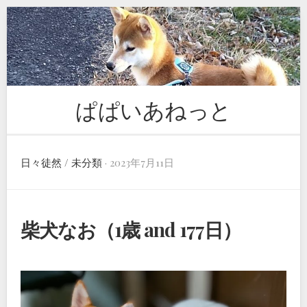
Skip
to
content
ぱぱいあねっと
日々徒然
/
未分類
· 2023年7月11日
柴犬なお（1歳 and 177日）