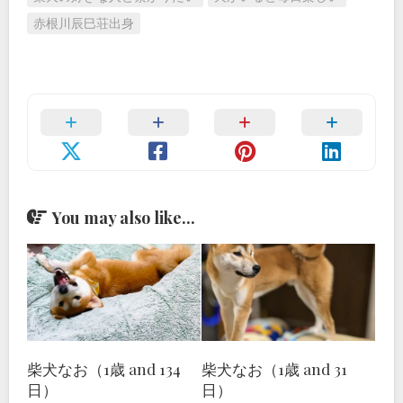
赤根川辰巳荘出身
You may also like...
柴犬なお（1歳 and 134
柴犬なお（1歳 and 31
日）
日）