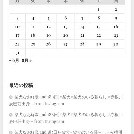
月
火
水
木
金
土
日
1
2
3
4
5
6
7
8
9
10
11
12
13
14
15
16
17
18
19
20
21
22
23
24
25
26
27
28
29
30
31
« 6月
8月 »
最近の投稿
柴犬なお(4歳 and 189日)#柴犬#柴犬のいる暮らし #赤根川
辰巳荘出身 – from Instagram
柴犬なお(4歳 and 188日)#柴犬#柴犬のいる暮らし #赤根川
辰巳荘出身 – from Instagram
柴犬なお(4歳 and 187日)#柴犬#柴犬のいる暮らし #赤根川