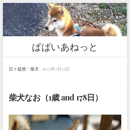
Skip
to
content
ぱぱいあねっと
日々徒然
/
柴犬
· 2023年7月12日
柴犬なお（1歳 and 178日）