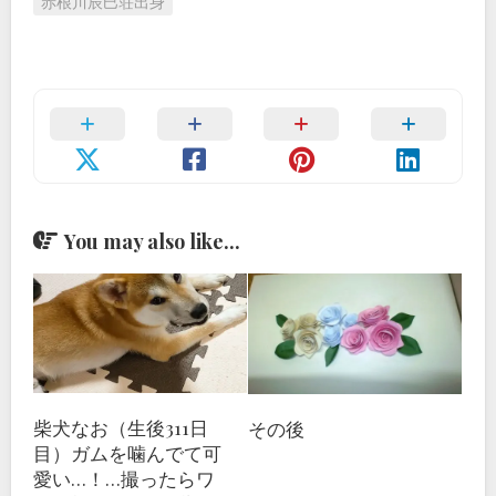
赤根川辰巳荘出身
You may also like...
柴犬なお（生後311日
その後
目）ガムを噛んでて可
愛い…！…撮ったらワ