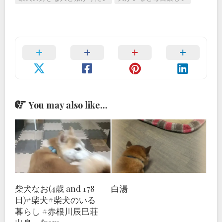
You may also like...
柴犬なお(4歳 and 178
白湯
日)#柴犬#柴犬のいる
暮らし #赤根川辰巳荘