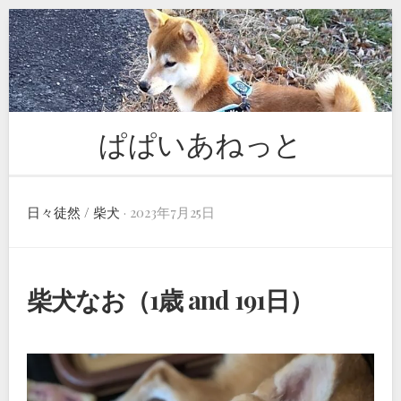
Skip
to
content
ぱぱいあねっと
日々徒然
/
柴犬
· 2023年7月25日
柴犬なお（1歳 and 191日）