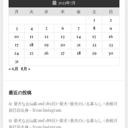
2023年7月
月
火
水
木
金
土
日
1
2
3
4
5
6
7
8
9
10
11
12
13
14
15
16
17
18
19
20
21
22
23
24
25
26
27
28
29
30
31
« 6月
8月 »
最近の投稿
柴犬なお(4歳 and 189日)#柴犬#柴犬のいる暮らし #赤根川
辰巳荘出身 – from Instagram
柴犬なお(4歳 and 188日)#柴犬#柴犬のいる暮らし #赤根川
辰巳荘出身 – from Instagram