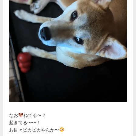
なお
ねてる〜？
起きてる〜〜！
お目々ピカピカやんか〜