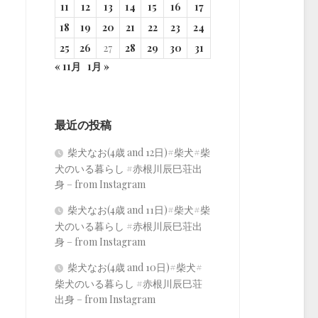
11
12
13
14
15
16
17
18
19
20
21
22
23
24
25
26
27
28
29
30
31
« 11月
1月 »
最近の投稿
柴犬なお(4歳 and 12日)#柴犬#柴
犬のいる暮らし #赤根川辰巳荘出
身 – from Instagram
柴犬なお(4歳 and 11日)#柴犬#柴
犬のいる暮らし #赤根川辰巳荘出
身 – from Instagram
柴犬なお(4歳 and 10日)#柴犬#
柴犬のいる暮らし #赤根川辰巳荘
出身 – from Instagram