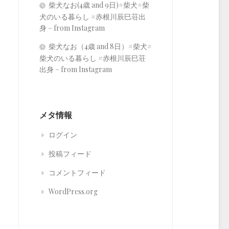
柴犬なお(4歳 and 9日)#柴犬#柴
犬のいる暮らし #赤根川辰巳荘出
身 – from Instagram
柴犬なお（4歳 and 8日）#柴犬#
柴犬のいる暮らし #赤根川辰巳荘
出身 – from Instagram
メタ情報
ログイン
投稿フィード
コメントフィード
WordPress.org