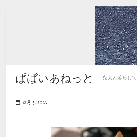
Skip
to
content
ぱぱいあねっと
柴犬と暮らしています
12月 5, 2023