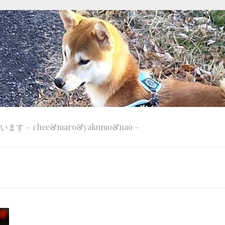
 – chee&maro&yakumo&nao –