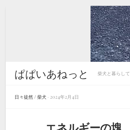
Skip
to
content
ぱぱいあねっと
柴犬と暮らしています
日々徒然
/
柴犬
· 2024年2月4日
エネルギーの塊…柴