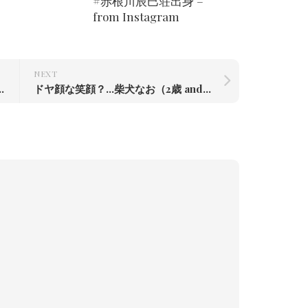
#赤根川辰巳荘出身 –
from Instagram
NEXT
（2歳 and 19日）
ドヤ顔な笑顔？…柴犬なお（2歳 and 21日）