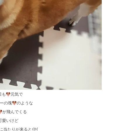
日も
元気で
ーの塊
のような
が飛んでくる
可愛いけど
に当たりが来るとｲﾀｲ