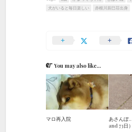
犬がいると毎日楽しい
赤根川辰巳荘出身
You may also like...
あさんぽ
マロ再入院
and 73日