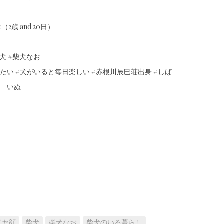
2歳 and 20日）
犬 #柴犬なお
たい #犬がいると毎日楽しい #赤根川辰巳荘出身 #しば
いぬ
ドヤ顔
柴犬
柴犬なお
柴犬のいる暮らし