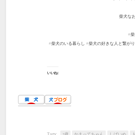
柴犬なお（
#柴
#柴犬のいる暮らし #柴犬の好きな人と繋がり
いいね:
Tags:
2歳
かまってちゃん
しばいぬ