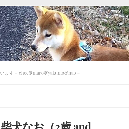
 – chee&maro&yakumo&nao –
犬なお（2歳 and