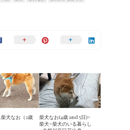
…柴犬なお（2歳
柴犬なお(4歳 and 5日)#
）
柴犬#柴犬のいる暮らし