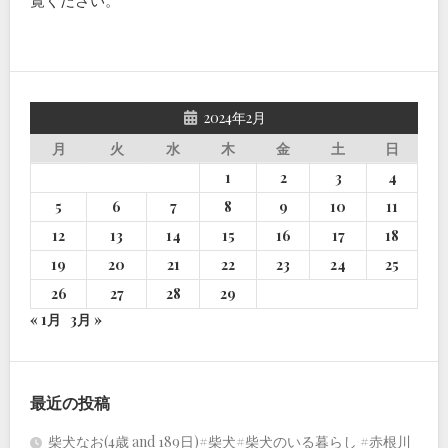
覧ください
。
2024年2月
月
火
水
木
金
土
日
1
2
3
4
5
6
7
8
9
10
11
12
13
14
15
16
17
18
19
20
21
22
23
24
25
26
27
28
29
« 1月
3月 »
最近の投稿
柴犬なお(4歳 and 189日)#柴犬#柴犬のいる暮らし #赤根川