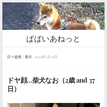
Skip
to
content
ぱぱいあねっと
日々徒然
/
柴犬
· 2024年2月21日
ドヤ顔…柴犬なお（2歳 and 37
日）