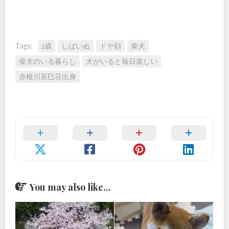
Tags:
2歳
しばいぬ
ドヤ顔
柴犬
柴犬のいる暮らし
犬がいると毎日楽しい
赤根川辰巳荘出身
You may also like...