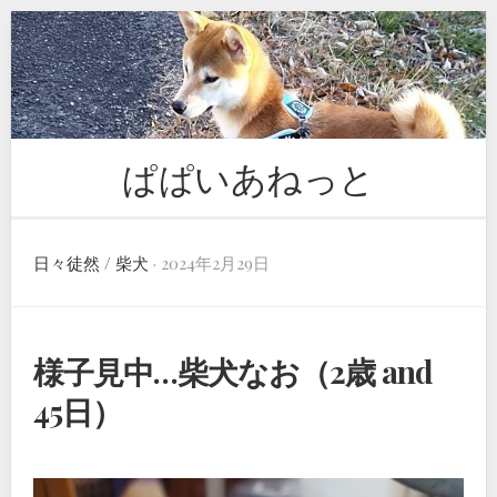
Skip
to
content
ぱぱいあねっと
日々徒然
/
柴犬
· 2024年2月29日
様子見中…柴犬なお（2歳 and
45日）