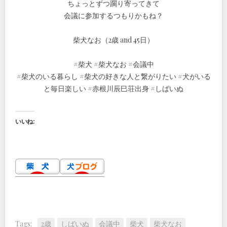
ちょっとずつ躙り寄ってきて
会議に参加するつもりかもね？
柴犬なお（2歳 and 45日）
#柴犬 #柴犬なお #会議中
#柴犬のいる暮らし #柴犬の好きな人と繋がりたい #犬がいる
と毎日楽しい #赤根川辰巳荘出身 #しばいぬ
いいね:
Tags:
2歳
しばいぬ
会議中
柴犬
柴犬なお