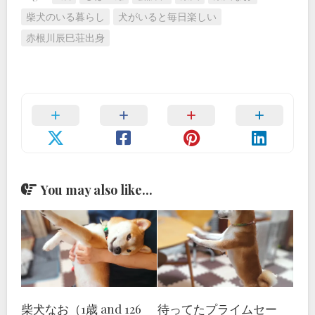
柴犬のいる暮らし
犬がいると毎日楽しい
赤根川辰巳荘出身
You may also like...
柴犬なお（1歳 and 126
待ってたプライムセー