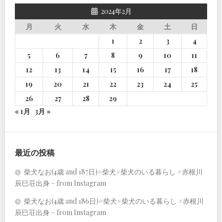
2024年2月
月
火
水
木
金
土
日
1
2
3
4
5
6
7
8
9
10
11
12
13
14
15
16
17
18
19
20
21
22
23
24
25
26
27
28
29
« 1月
3月 »
最近の投稿
柴犬なお(4歳 and 187日)#柴犬#柴犬のいる暮らし #赤根川
辰巳荘出身 – from Instagram
柴犬なお(4歳 and 186日)#柴犬#柴犬のいる暮らし #赤根川
辰巳荘出身 – from Instagram