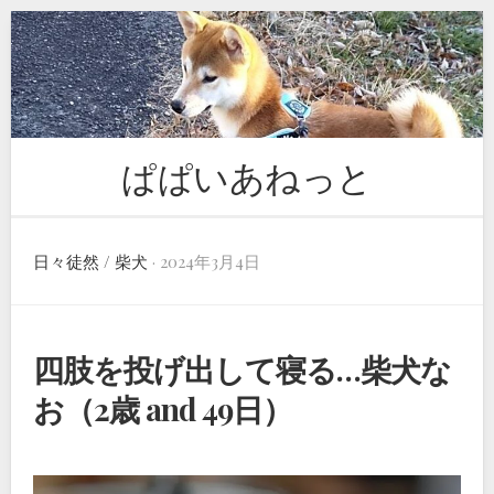
Skip
to
content
ぱぱいあねっと
日々徒然
/
柴犬
· 2024年3月4日
四肢を投げ出して寝る…柴犬な
お（2歳 and 49日）