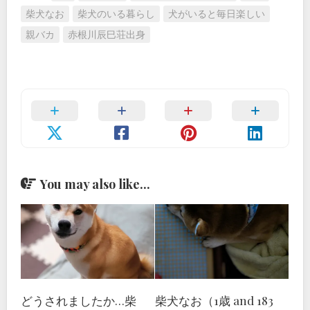
柴犬なお
柴犬のいる暮らし
犬がいると毎日楽しい
親バカ
赤根川辰巳荘出身
You may also like...
どうされましたか…柴
柴犬なお（1歳 and 183