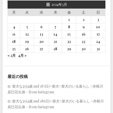
2024年3月
月
火
水
木
金
土
日
1
2
3
4
5
6
7
8
9
10
11
12
13
14
15
16
17
18
19
20
21
22
23
24
25
26
27
28
29
30
31
« 2月
4月 »
最近の投稿
柴犬なお(4歳 and 187日)#柴犬#柴犬のいる暮らし #赤根川
辰巳荘出身 – from Instagram
柴犬なお(4歳 and 186日)#柴犬#柴犬のいる暮らし #赤根川
辰巳荘出身 – from Instagram