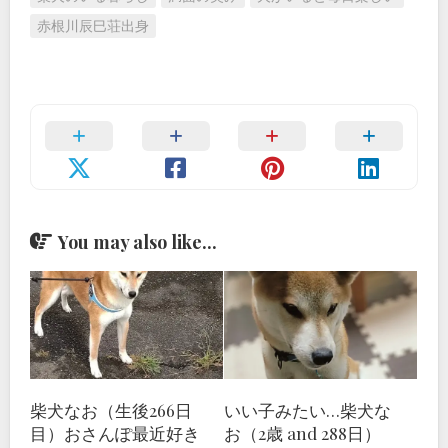
赤根川辰巳荘出身
You may also like...
柴犬なお（生後266日
いい子みたい…柴犬な
目）おさんぽ最近好き
お（2歳 and 288日）