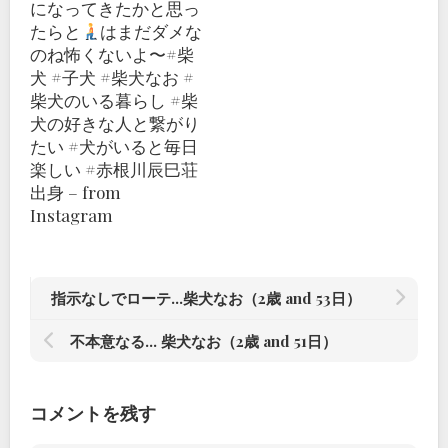
になってきたかと思っ
たらと
はまだダメな
のね怖くないよ〜#柴
犬 #子犬 #柴犬なお #
柴犬のいる暮らし #柴
犬の好きな人と繋がり
たい #犬がいると毎日
楽しい #赤根川辰巳荘
出身 – from
Instagram
指示なしでローテ…柴犬なお（2歳 and 53日）
不本意なる… 柴犬なお（2歳 and 51日）
コメントを残す