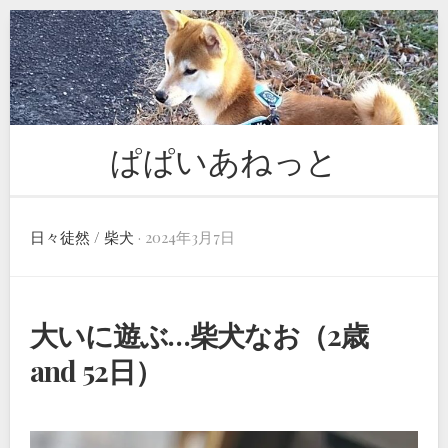
Skip
to
content
ぱぱいあねっと
日々徒然
/
柴犬
· 2024年3月7日
大いに遊ぶ…柴犬なお（2歳
and 52日）