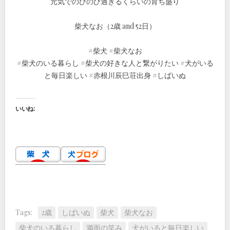
元気でのびのび過ぎるくらいの育ち盛り
柴犬なお（2歳 and 52日）
#柴犬 #柴犬なお
#柴犬のいる暮らし #柴犬の好きな人と繋がりたい #犬がいる
と毎日楽しい #赤根川辰巳荘出身 #しばいぬ
いいね:
Tags:
2歳
しばいぬ
柴犬
柴犬なお
柴犬のいる暮らし
満面の笑み
犬がいると毎日楽しい