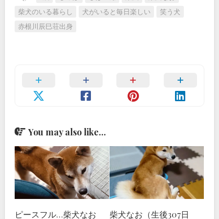
柴犬のいる暮らし
犬がいると毎日楽しい
笑う犬
赤根川辰巳荘出身
You may also like...
ピースフル…柴犬なお
柴犬なお（生後307日