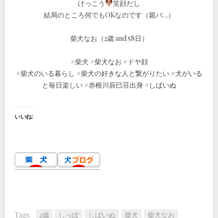
けっこう
笑顔だし
結局のところ何でもOKなのです（親バ…）
柴犬なお（2歳 and 58日）
#柴犬 #柴犬なお #ドヤ顔
#柴犬のいる暮らし #柴犬の好きな人と繋がりたい #犬がいる
と毎日楽しい #赤根川辰巳荘出身 #しばいぬ
いいね:
Tags:
2歳
しっぽ
しばいぬ
柴犬
柴犬なお