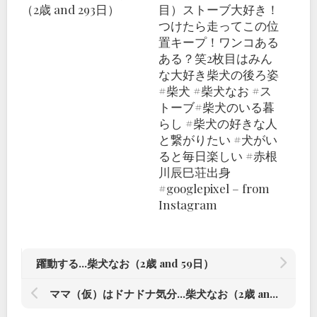
（2歳 and 293日）
目）ストーブ大好き！
つけたら走ってこの位
置キープ！ワンコある
ある？笑2枚目はみん
な大好き柴犬の後ろ姿
#柴犬 #柴犬なお #ス
トーブ#柴犬のいる暮
らし #柴犬の好きな人
と繋がりたい #犬がい
ると毎日楽しい #赤根
川辰巳荘出身
#googlepixel – from
Instagram
躍動する…柴犬なお（2歳 and 59日）
ママ（仮）はドナドナ気分…柴犬なお（2歳 and 57日）