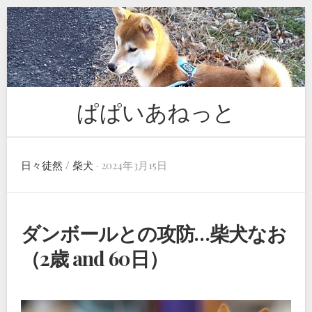
Skip
to
content
ぱぱいあねっと
日々徒然
/
柴犬
· 2024年3月15日
ダンボールとの攻防…柴犬なお
（2歳 and 60日）