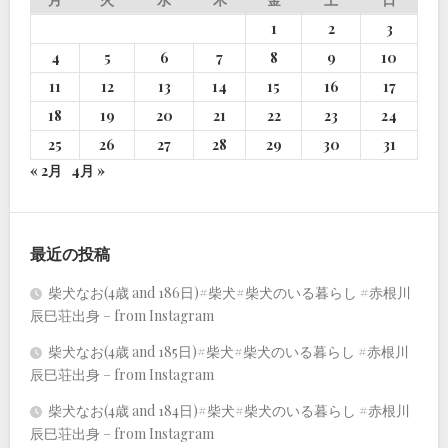
1
2
3
4
5
6
7
8
9
10
11
12
13
14
15
16
17
18
19
20
21
22
23
24
25
26
27
28
29
30
31
« 2月
4月 »
最近の投稿
柴犬なお(4歳 and 186日)#柴犬#柴犬のいる暮らし #赤根川
辰巳荘出身 – from Instagram
柴犬なお(4歳 and 185日)#柴犬#柴犬のいる暮らし #赤根川
辰巳荘出身 – from Instagram
柴犬なお(4歳 and 184日)#柴犬#柴犬のいる暮らし #赤根川
辰巳荘出身 – from Instagram