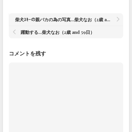
柴犬ｽｷｰの親バカの為の写真…柴犬なお（2歳 and 61日）
躍動する…柴犬なお（2歳 and 59日）
コメントを残す