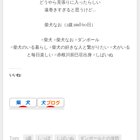
どうやら見張りに入ったらしい
遠巻きすぎると思うけど…
柴犬なお（2歳 and 60日）
#柴犬 #柴犬なお #ダンボール
#柴犬のいる暮らし #柴犬の好きな人と繋がりたい #犬がいる
と毎日楽しい #赤根川辰巳荘出身 #しばいぬ
いいね:
Tags:
2歳
しっぽ
しばいぬ
ダンボールとの攻防