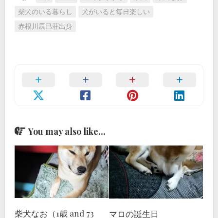
柴犬のいる暮らし
犬がいると毎日楽しい
赤根川辰巳荘出身
You may also like...
柴犬なお（1歳 and 73
マロの誕生日