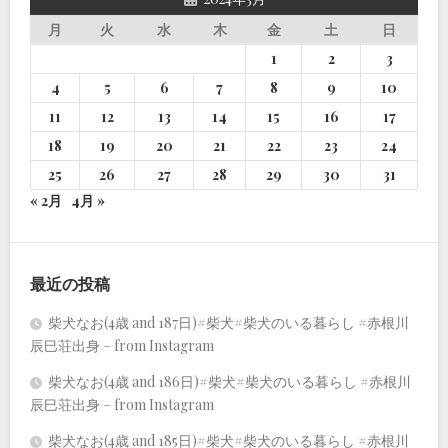
月
火
水
木
金
土
日
1
2
3
4
5
6
7
8
9
10
11
12
13
14
15
16
17
18
19
20
21
22
23
24
25
26
27
28
29
30
31
« 2月
4月 »
最近の投稿
柴犬なお(4歳 and 187日)#柴犬#柴犬のいる暮らし #赤根川
辰巳荘出身 – from Instagram
柴犬なお(4歳 and 186日)#柴犬#柴犬のいる暮らし #赤根川
辰巳荘出身 – from Instagram
柴犬なお(4歳 and 185日)#柴犬#柴犬のいる暮らし #赤根川