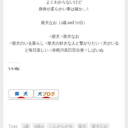
よくわからないけど
身体が柔らかい事は確か…！
柴犬なお（2歳 and 70日）
#柴犬 #柴犬なお
#柴犬のいる暮らし #柴犬の好きな人と繋がりたい #犬がいる
と毎日楽しい #赤根川辰巳荘出身 #しばいぬ
いいね:
Tags:
2歳
shiba
こんがらがる
柴犬
柴犬なお