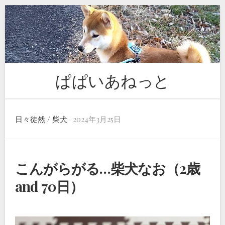
Skip
to
content
ぱぱいあねっと
日々徒然
/
柴犬
· 2024年3月25日
こんがらがる…柴犬なお（2歳
and 70日）