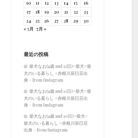
10
11
12
13
14
15
16
17
18
19
20
21
22
23
24
25
26
27
28
29
30
« 5月
7月 »
最近の投稿
柴犬なお(4歳 and 12日)#柴犬#柴
犬のいる暮らし #赤根川辰巳荘出
身 – from Instagram
柴犬なお(4歳 and 11日)#柴犬#柴
犬のいる暮らし #赤根川辰巳荘出
身 – from Instagram
柴犬なお(4歳 and 10日)#柴犬#
柴犬のいる暮らし #赤根川辰巳荘
出身 – from Instagram