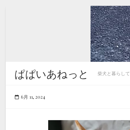
Skip
to
content
ぱぱいあねっと
柴犬と暮らしています
6月 11, 2024