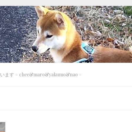
 – chee&maro&yakumo&nao –