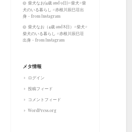
柴犬なお(4歳 and 9日)#柴犬#柴
犬のいる暮らし #赤根川辰巳荘出
身 – from Instagram
柴犬なお（4歳 and 8日）#柴犬#
柴犬のいる暮らし #赤根川辰巳荘
出身 – from Instagram
メタ情報
ログイン
投稿フィード
コメントフィード
WordPress.org