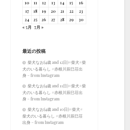
10
11
12
13
14
15
16
17
18
19
20
21
22
23
24
25
26
27
28
29
30
« 5月
7月 »
最近の投稿
柴犬なお(4歳 and 12日)#柴犬#柴
犬のいる暮らし #赤根川辰巳荘出
身 – from Instagram
柴犬なお(4歳 and 11日)#柴犬#柴
犬のいる暮らし #赤根川辰巳荘出
身 – from Instagram
柴犬なお(4歳 and 10日)#柴犬#
柴犬のいる暮らし #赤根川辰巳荘
出身 – from Instagram