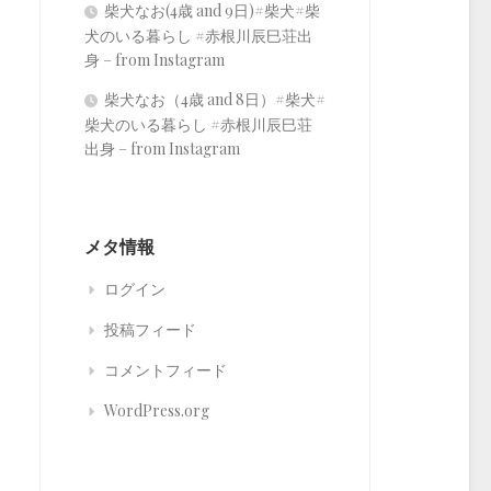
柴犬なお(4歳 and 9日)#柴犬#柴
犬のいる暮らし #赤根川辰巳荘出
身 – from Instagram
柴犬なお（4歳 and 8日）#柴犬#
柴犬のいる暮らし #赤根川辰巳荘
出身 – from Instagram
メタ情報
ログイン
投稿フィード
コメントフィード
WordPress.org