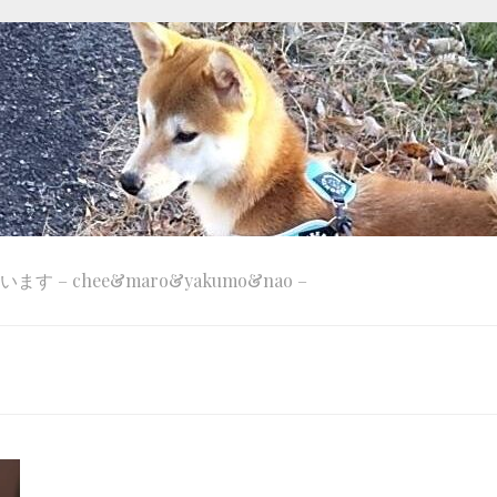
 – chee&maro&yakumo&nao –