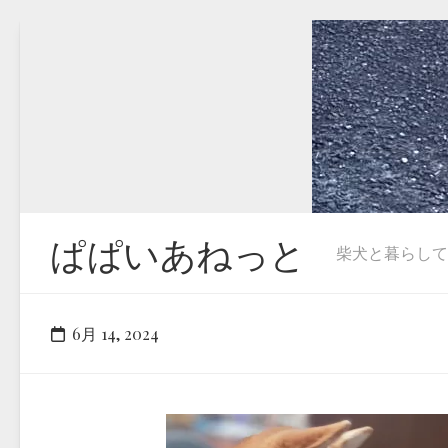
Skip
to
content
ぱぱいあねっと
柴犬と暮らしています
6月 14, 2024