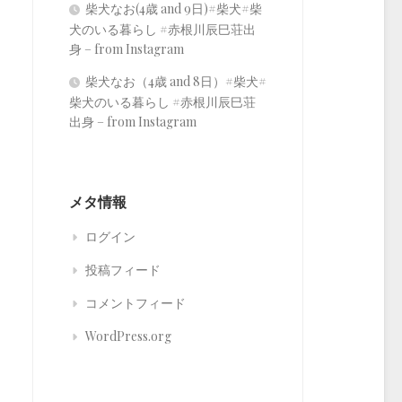
柴犬なお(4歳 and 9日)#柴犬#柴
犬のいる暮らし #赤根川辰巳荘出
身 – from Instagram
柴犬なお（4歳 and 8日）#柴犬#
柴犬のいる暮らし #赤根川辰巳荘
出身 – from Instagram
メタ情報
ログイン
投稿フィード
コメントフィード
WordPress.org