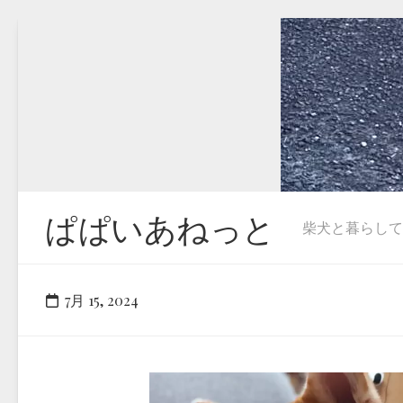
Skip
to
content
ぱぱいあねっと
柴犬と暮らしています
7月 15, 2024