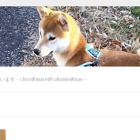
 – chee&maro&yakumo&nao –