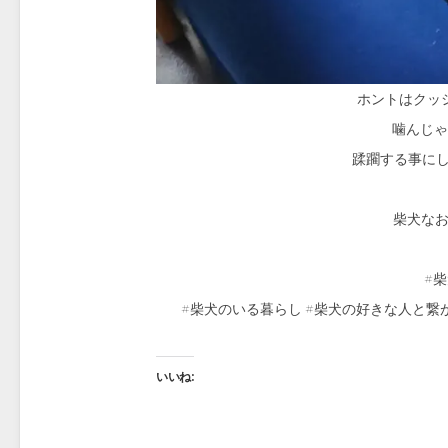
ホントはクッ
噛んじゃ
蹂躙する事に
柴犬なお（
#柴
#柴犬のいる暮らし #柴犬の好きな人と繋
いいね: