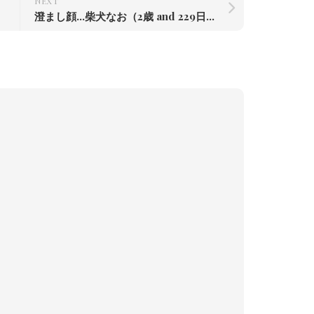
NEXT
澄まし顔…柴犬なお（2歳 and 229日）