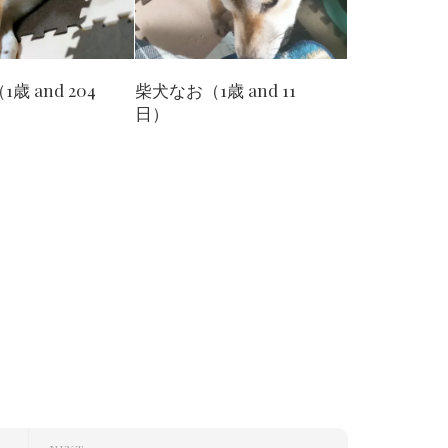
歳 and 204
柴犬なお（1歳 and 11
日）