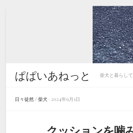
Skip
to
content
ぱぱいあねっと
柴犬と暮らしています
日々徒然
/
柴犬
· 2024年9月1日
クッションを噛み