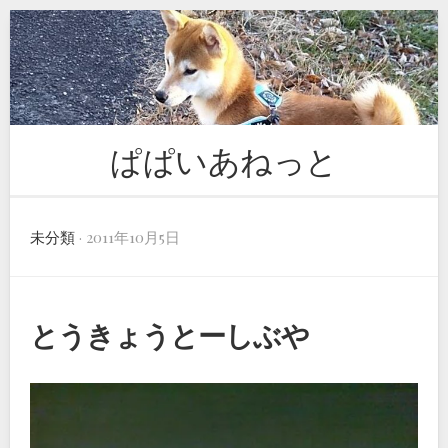
Skip
to
content
ぱぱいあねっと
未分類
· 2011年10月5日
とうきょうとーしぶや