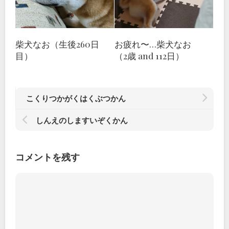
柴犬なお（生後260日
お疲れ〜…柴犬なお
目）
（2歳 and 112日）
こくりつかがくはくぶつかん
しんえのしますいぞくかん
コメントを残す