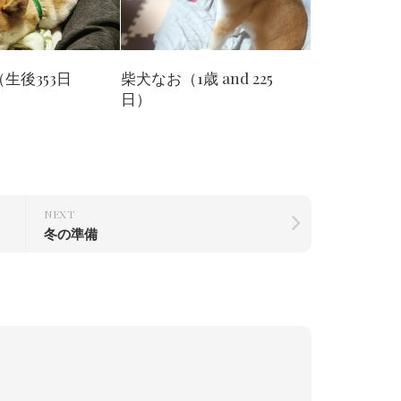
生後353日
柴犬なお（1歳 and 225
日）
NEXT
冬の準備