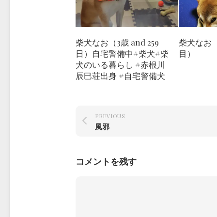
柴犬なお（3歳 and 259
柴犬なお（
日）自宅警備中#柴犬#柴
目）
犬のいる暮らし #赤根川
辰巳荘出身 #自宅警備犬
PREVIOUS
風邪
コメントを残す