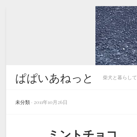
Skip
to
content
ぱぱいあねっと
柴犬と暮らしています
未分類
· 2011年10月26日
ミントチョコ