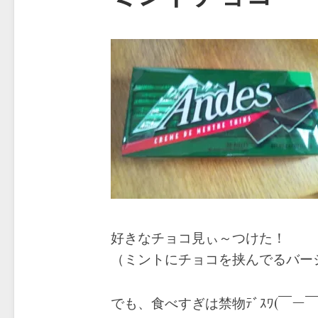
好きなチョコ見ぃ～つけた！
（ミントにチョコを挟んでるバー
でも、食べすぎは禁物ﾃﾞｽﾜ(￣ー￣