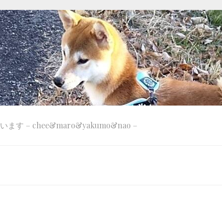
 – chee&maro&yakumo&nao –