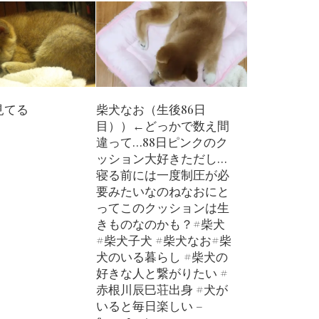
見てる
柴犬なお（生後86日
目））←どっかで数え間
違って…88日ピンクのク
ッション大好きただし…
寝る前には一度制圧が必
要みたいなのねなおにと
ってこのクッションは生
きものなのかも？#柴犬
#柴犬子犬 #柴犬なお#柴
犬のいる暮らし #柴犬の
好きな人と繋がりたい #
赤根川辰巳荘出身 #犬が
いると毎日楽しい –