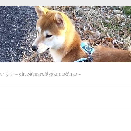
 – chee&maro&yakumo&nao –