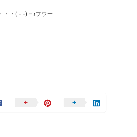
( -.-) =зフウー