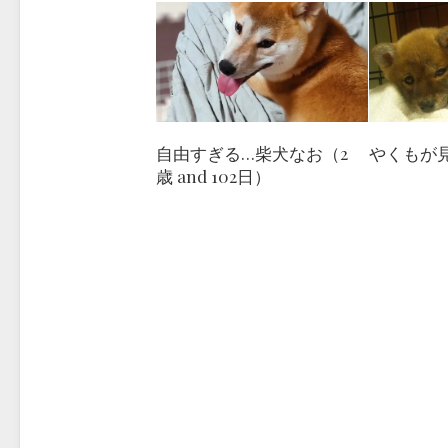
やくもが
自由すぎる…柴犬なお（2
歳 and 102日）