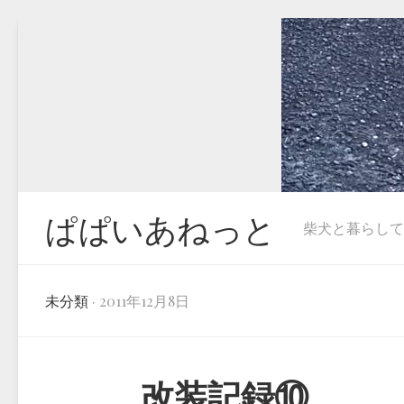
Skip
to
content
ぱぱいあねっと
柴犬と暮らしています
未分類
· 2011年12月8日
改装記録⑩