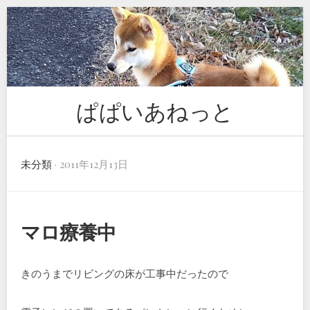
Skip
to
content
ぱぱいあねっと
未分類
· 2011年12月13日
マロ療養中
きのうまでリビングの床が工事中だったので