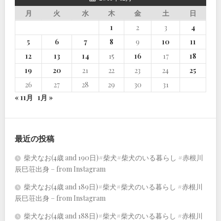
月
火
水
木
金
土
日
1
2
3
4
5
6
7
8
9
10
11
12
13
14
15
16
17
18
19
20
21
22
23
24
25
26
27
28
29
30
31
« 11月
1月 »
最近の投稿
柴犬なお(4歳 and 190日)#柴犬#柴犬のいる暮らし #赤根川
辰巳荘出身 – from Instagram
柴犬なお(4歳 and 189日)#柴犬#柴犬のいる暮らし #赤根川
辰巳荘出身 – from Instagram
柴犬なお(4歳 and 188日)#柴犬#柴犬のいる暮らし #赤根川