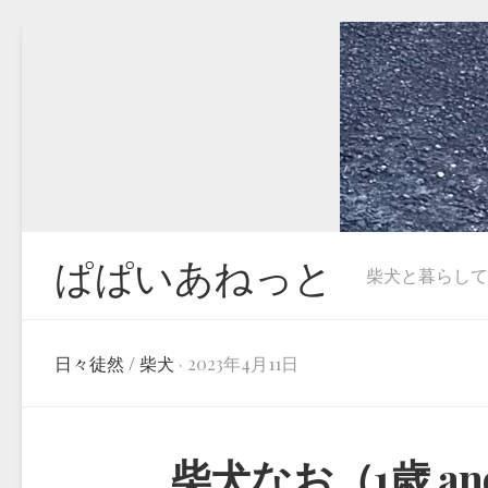
Skip
to
content
ぱぱいあねっと
柴犬と暮らしています
日々徒然
/
柴犬
· 2023年4月11日
柴犬なお（1歳 an