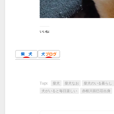
いいね:
Tags:
柴犬
柴犬なお
柴犬のいる暮らし
犬がいると毎日楽しい
赤根川辰巳荘出身