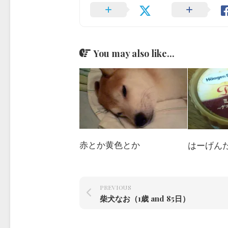
You may also like...
赤とか黄色とか
はーげん
PREVIOUS
柴犬なお（1歳 and 85日）