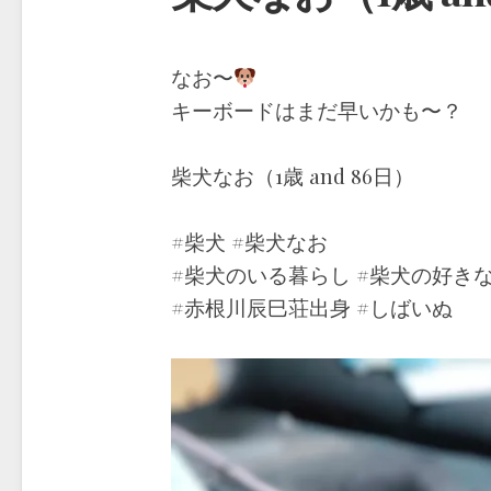
なお〜
キーボードはまだ早いかも〜？
柴犬なお（1歳 and 86日）
#柴犬 #柴犬なお
#柴犬のいる暮らし #柴犬の好き
#赤根川辰巳荘出身 #しばいぬ