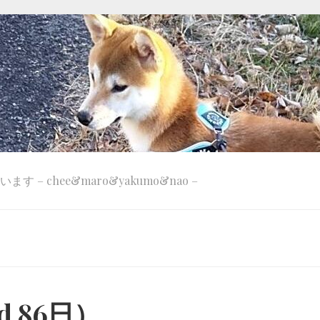
 – chee&maro&yakumo&nao –
d 86日）