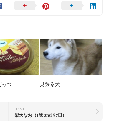
だっつ
見張る犬
NEXT
柴犬なお（1歳 and 87日）