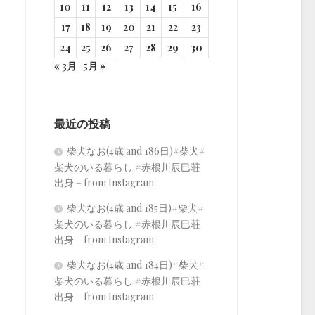
10
11
12
13
14
15
16
17
18
19
20
21
22
23
24
25
26
27
28
29
30
« 3月
5月 »
最近の投稿
柴犬なお(4歳 and 186日)#柴犬#
柴犬のいる暮らし #赤根川辰巳荘
出身 – from Instagram
柴犬なお(4歳 and 185日)#柴犬#
柴犬のいる暮らし #赤根川辰巳荘
出身 – from Instagram
柴犬なお(4歳 and 184日)#柴犬#
柴犬のいる暮らし #赤根川辰巳荘
出身 – from Instagram